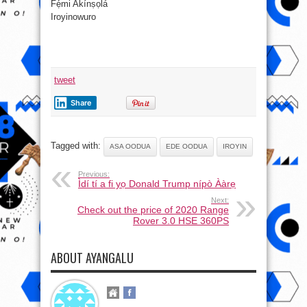
Fẹ́mi Akínṣọlá
Iroyinowuro
tweet
Share
Tagged with:
ASA OODUA
EDE OODUA
IROYIN
Previous:
Ìdí tí a fi yọ Donald Trump nípò Ààrẹ
Next:
Check out the price of 2020 Range
Rover 3.0 HSE 360PS
ABOUT AYANGALU