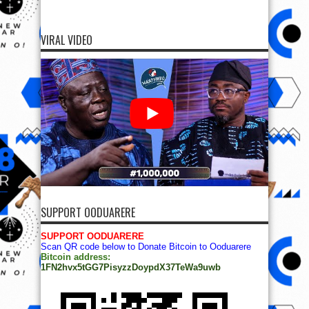
VIRAL VIDEO
SUPPORT OODUARERE
SUPPORT OODUARERE
Scan QR code below to Donate Bitcoin to Ooduarere
Bitcoin address:
1FN2hvx5tGG7PisyzzDoypdX37TeWa9uwb