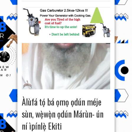
Àlùfá tọ́ bá ọmọ ọdún méje
sùn, wẹ̀wọ̀n ọdún Márùn- ún
ní ìpínlẹ̀ Ekiti