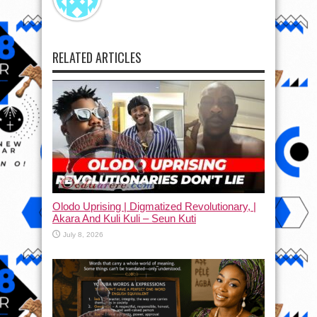
RELATED ARTICLES
Olodo Uprising | Digmatized Revolutionary, |
Akara And Kuli Kuli – Seun Kuti
July 8, 2026