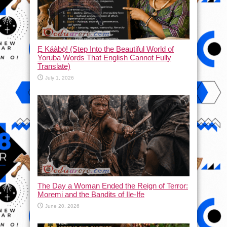
Ẹ Káàbọ̀! (Step Into the Beautiful World of
Yoruba Words That English Cannot Fully
Translate)
July 1, 2026
The Day a Woman Ended the Reign of Terror:
Moremi and the Bandits of Ile-Ife
June 20, 2026