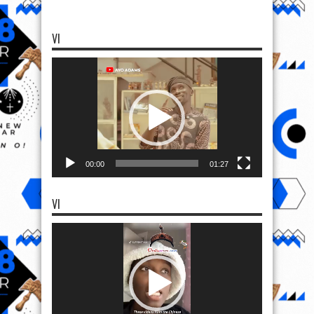
VI
Video
Player
00:00
01:27
VI
Video
Player