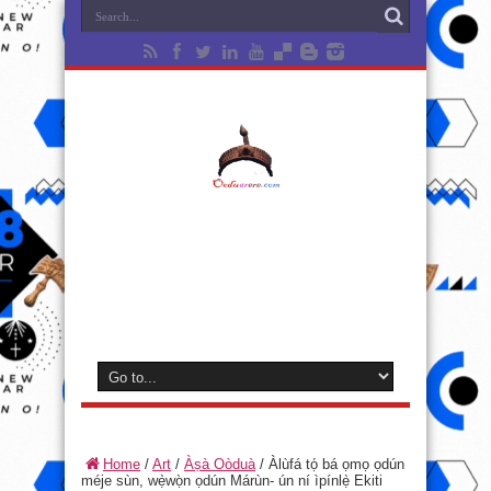
Home
/
Art
/
Àṣà Oòduà
/
Àlùfá tọ́ bá ọmọ ọdún
méje sùn, wẹ̀wọ̀n ọdún Márùn- ún ní ìpínlẹ̀ Ekiti