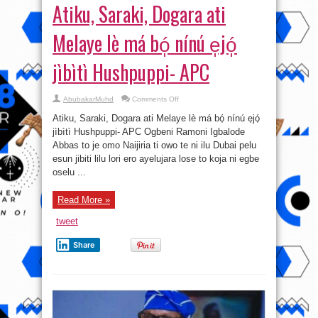
Atiku, Saraki, Dogara ati
Melaye lè má bó̩ nínú e̩jó̩
jìbìtì Hushpuppi- APC
on
AbubakarMuhd
Comments Off
Atiku,
Saraki,
Atiku, Saraki, Dogara ati Melaye lè má bó̩ nínú e̩jó̩
Dogara
ati
jìbìtì Hushpuppi- APC Ogbeni Ramoni Igbalode
Melaye
Abbas to je omo Naijiria ti owo te ni ilu Dubai pelu
lè
má
esun jibiti lilu lori ero ayelujara lose to koja ni egbe
bó̩
nínú
oselu ...
e̩jó̩
jìbìtì
Hushpuppi-
Read More »
APC
tweet
Share