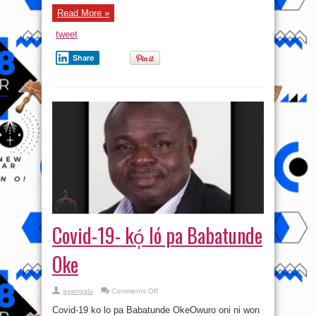
èèyàn
méjì
Read More »
pa
tweet
Share
Covid-19- kó̩ ló pa Babatunde
Oke
on
ayangalu
Comments Off
Covid-
19-
Covid-19 ko lo pa Babatunde OkeOwuro oni ni won
kó̩