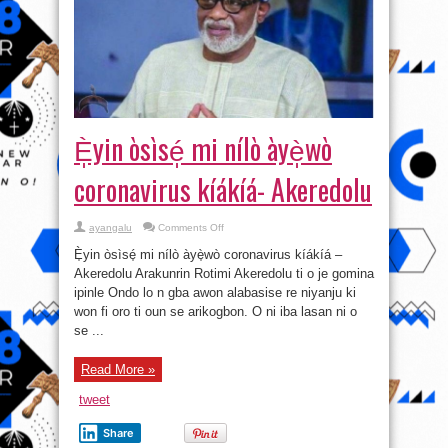
È̩yin òsìsé̩ mi nílò àyè̩wò
coronavirus kíákíá- Akeredolu
on
ayangalu
Comments Off
È̩yin
òsìsé̩
È̩yin òsìsé̩ mi nílò àyè̩wò coronavirus kíákíá –
mi
nílò
Akeredolu Arakunrin Rotimi Akeredolu ti o je gomina
àyè̩wò
ipinle Ondo lo n gba awon alabasise re niyanju ki
coronavirus
kíákíá-
won fi oro ti oun se arikogbon. O ni iba lasan ni o
Akeredolu
se ...
Read More »
tweet
Share