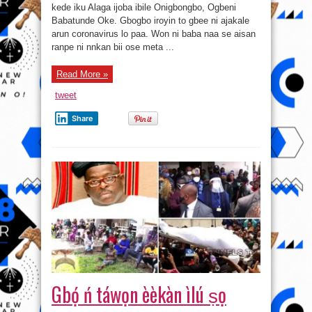
ló
kede iku Alaga ijoba ibile Onigbongbo, Ogbeni
pa
Babatunde Oke. Gbogbo iroyin to gbee ni ajakale
Babatunde
Oke
arun coronavirus lo paa. Won ni baba naa se aisan
ranpe ni nnkan bii ose meta ...
Read More »
tweet
Share
Gbọ́ ń táwọn èèkàn ìlú ṣọ