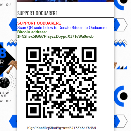
SUPPORT OODUARERE
SUPPORT OODUARERE
Scan QR code below to Donate Bitcoin to Ooduarere
Bitcoin address:
1FN2hvx5tGG7PisyzzDoypdX37TeWa9uwb