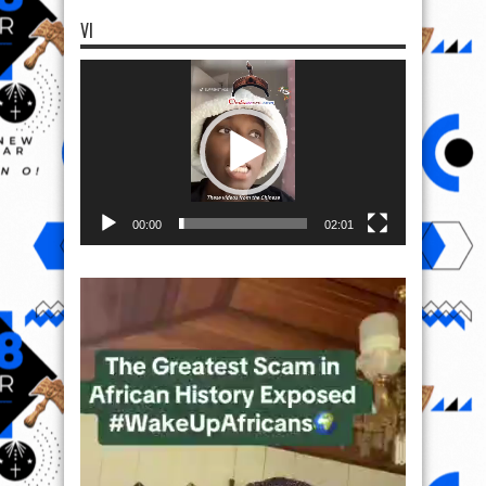
VI
Video
Player
00:00
02:01