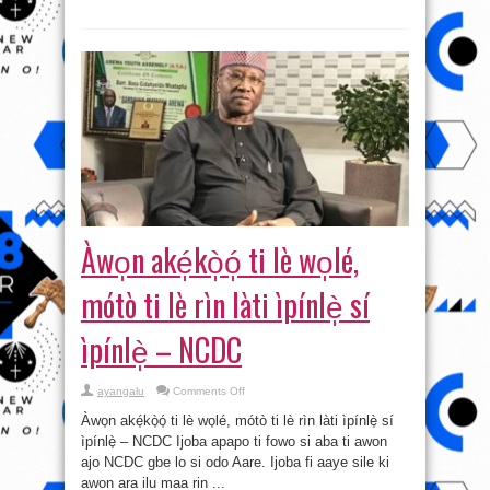
Àwo̩n aké̩kò̩ó̩ ti lè wo̩lé,
mótò ti lè rìn làti ìpínlè̩ sí
ìpínlè̩ – NCDC
on
ayangalu
Comments Off
Àwo̩n
aké̩kò̩ó̩
Àwo̩n aké̩kò̩ó̩ ti lè wo̩lé, mótò ti lè rìn làti ìpínlè̩ sí
ti
lè
ìpínlè̩ – NCDC Ijoba apapo ti fowo si aba ti awon
wo̩lé,
ajo NCDC gbe lo si odo Aare. Ijoba fi aaye sile ki
mótò
ti
awon ara ilu maa rin ...
lè