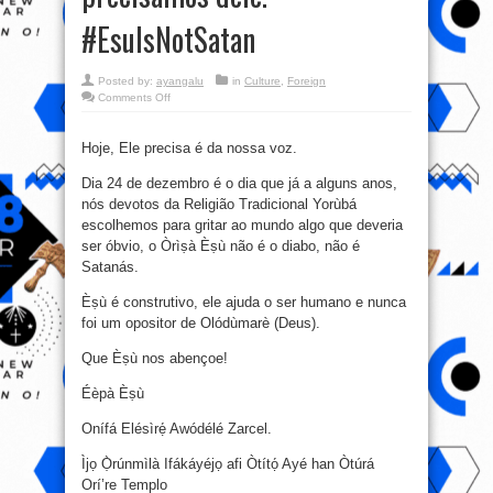
#EsuIsNotSatan
Posted by:
ayangalu
in
Culture
,
Foreign
on
Comments Off
Èṣù
nunca
precisou
das
Hoje, Ele precisa é da nossa voz.
nossas
oferendas,
Dia 24 de dezembro é o dia que já a alguns anos,
nós
que
nós devotos
da Religião Tradicional Yorùbá
precisamos
dele.
escolhemos para gritar ao mundo algo que deveria
#EsuIsNotSatan
ser óbvio, o Òrìṣà Èṣù não é o diabo, não é
Satanás.
Èṣù é construtivo, ele ajuda o ser humano e nunca
foi um opositor de Olódùmarè (Deus).
Que Èṣù nos abençoe!
Éèpà Èṣù
Onífá Elésìrẹ́ Awódélé Zarcel.
Ìjọ Ọ̀rúnmìlà Ifákáyéjọ afi Òtítọ́ Ayé han Òtúrá
Orí’re Templo