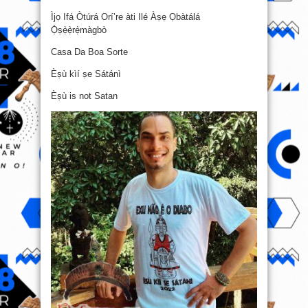
Ìjọ Ifá Òtúrá Orí’re àti Ilé Àṣẹ Ọbàtálá
Ọ̀ṣẹ̀ẹ̀rẹ̀màgbò
Casa Da Boa Sorte
Èṣù kìí ṣe Sátánì
Èṣù is not Satan