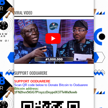
VIRAL VIDEO
SUPPORT OODUARERE
SUPPORT OODUARERE
Scan QR code below to Donate Bitcoin to Ooduarere
Bitcoin address:
1FN2hvx5tGG7PisyzzDoypdX37TeWa9uwb