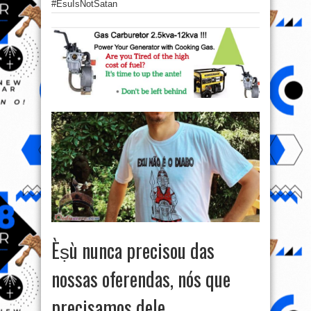
#EsuIsNotSatan
Èṣù nunca precisou das
nossas oferendas, nós que
precisamos dele.