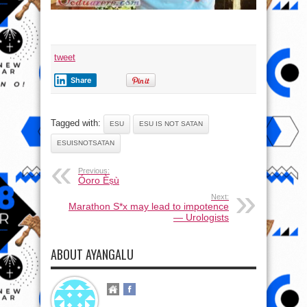
tweet
Share
Tagged with:
ESU
ESU IS NOT SATAN
ESUISNOTSATAN
Previous:
Óoro Èṣù
Next:
Marathon S*x may lead to impotence
— Urologists
ABOUT AYANGALU