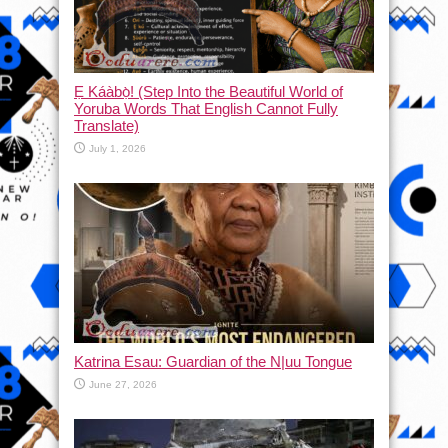
Ẹ Káàbọ̀! (Step Into the Beautiful World of
Yoruba Words That English Cannot Fully
Translate)
July 1, 2026
Katrina Esau: Guardian of the N|uu Tongue
June 27, 2026