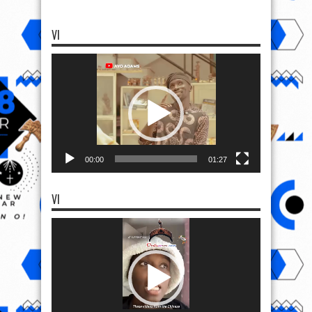
VI
Video
Player
00:00
01:27
VI
Video
Player