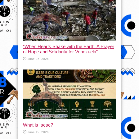
“When Hearts Shake with the Earth: A Prayer
of Hope and Solidarity for Venezuela”
June 25, 2026
What is Isese?
June 19, 2026