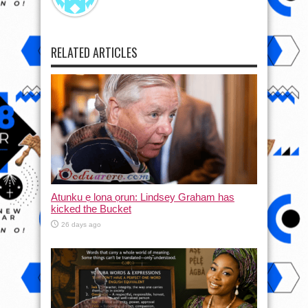
RELATED ARTICLES
Atunku ẹ lona ọrun: Lindsey Graham has
kicked the Bucket
26 days ago