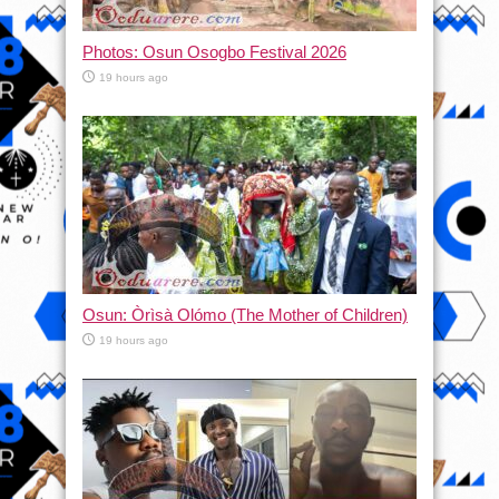
Photos: Osun Osogbo Festival 2026
19 hours ago
Osun: Òrìsà Olómo (The Mother of Children)
19 hours ago