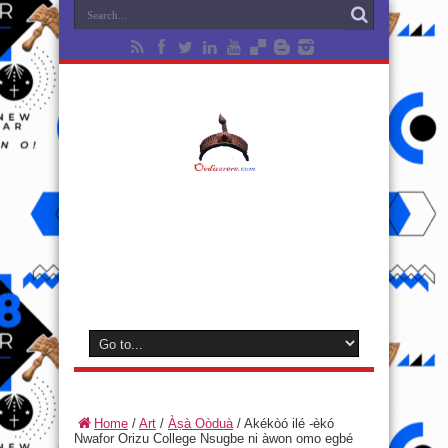
Home
/
Art
/
Àṣà Oòduà
/
Akékòó ilé -èkó
Nwafor Orizu College Nsugbe ni àwon omo egbé