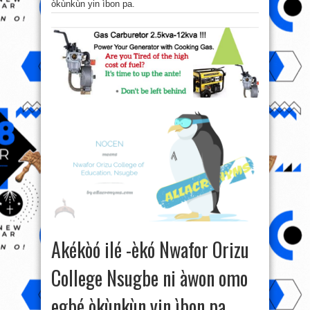
òkùnkùn yin ìbon pa.
Akékòó ilé -èkó Nwafor Orizu
College Nsugbe ni àwon omo
egbé òkùnkùn yin ìbon pa.