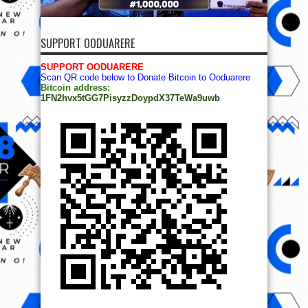
SUPPORT OODUARERE
SUPPORT OODUARERE
Scan QR code below to Donate Bitcoin to Ooduarere
Bitcoin address:
1FN2hvx5tGG7PisyzzDoypdX37TeWa9uwb