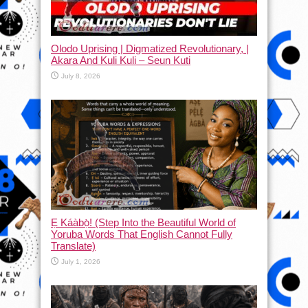
Olodo Uprising | Digmatized Revolutionary, |
Akara And Kuli Kuli – Seun Kuti
July 8, 2026
Ẹ Káàbọ̀! (Step Into the Beautiful World of
Yoruba Words That English Cannot Fully
Translate)
July 1, 2026