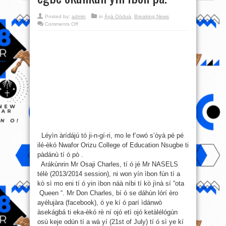
Posted by:
admin
in
Àṣà Oòduà
,
Breaking News
on
Comments Off
Akékòó
ilé
-èkó
Nwafor
Orizu
College
Nsugbe
ni
àwon
omo
egbé
òkùnkùn
yin
ìbon
pa.
Léyìn àrídájú tó ji-n-gí-ri, mo le f’owó s’òyà pé pé
ilé-èkó Nwafor Orizu College of Education Nsugbe ti
pàdánù tí ó pò .
Arákùnrin Mr Osaji Charles, tí ó jé Mr NASELS
télè (2013/2014 session), ni won yín ìbon fún tí a
kò sì mo eni tí ó yin ìbon náà níbi tí kò jìnà sí “ota
Queen “. Mr Don Charles, bí ó se dáhùn lórí èro
ayélujàra (facebook), ó ye kí ó parí ìdánwò
àsekágbá ti eka-èkó rè ní ojó etì ojó ketàlélógún
osù keje odún tí a wà yí (21st of July) tí ó sì ye kí