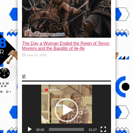
The Day a Woman Ended the Reign of Terror:
Moremi and the Bandits of Ile-Ife
June 20, 2026
VI
Video
Player
00:00
01:27