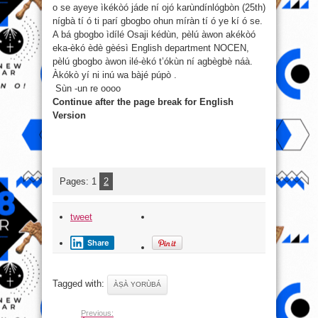
o se ayeye ìkékòó jáde ní ojó karùndínlógbòn (25th)
nígbà tí ó ti parí gbogbo ohun míràn tí ó ye kí ó se.
A bá gbogbo ìdílé Osaji kédùn, pèlú àwon akékòó
eka-èkó èdè gèésì English department NOCEN,
pèlú gbogbo àwon ilé-èkó t’ókùn ní agbègbè náà.
Àkókò yí ni inú wa bàjé púpò .
Sùn -un re oooo
Continue after the page break for English
Version
Pages:
1
2
tweet
Share
Tagged with:
ÀṢÀ YORÙBÁ
Previous: