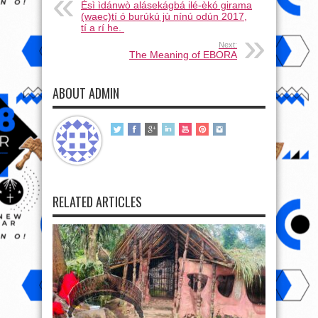
Èsì ìdánwò alásekágbá ilé-èkó girama
(waec)tí ó burúkú jù nínú odún 2017,
tí a rí he.
Next:
The Meaning of EBORA
ABOUT ADMIN
RELATED ARTICLES