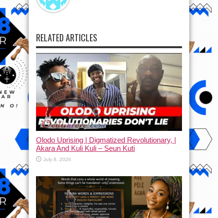
RELATED ARTICLES
Olodo Uprising | Digmatized Revolutionary, |
Akara And Kuli Kuli – Seun Kuti
July 8, 2026