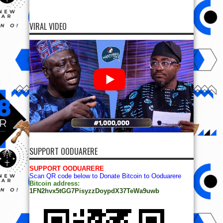
VIRAL VIDEO
SUPPORT OODUARERE
SUPPORT OODUARERE
Scan QR code below to Donate Bitcoin to Ooduarere
Bitcoin address:
1FN2hvx5tGG7PisyzzDoypdX37TeWa9uwb