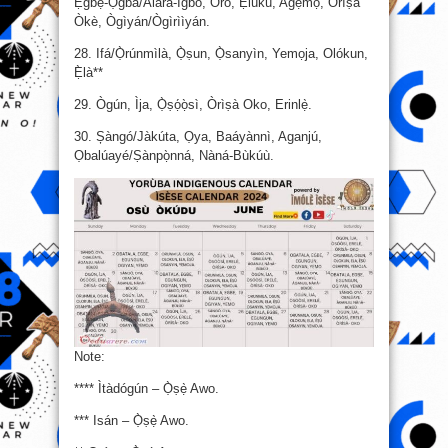
Ẹgbẹ́-Ọ̀gbà/Alárá-Igbó, Orò, Ẹ̀lúkú, Agẹmọ, Òrìṣà
Òkè, Ògìyán/Ògìrììyán.
28. Ifá/Ọ̀rúnmìlà, Ọ̀ṣun, Ọ̀sanyìn, Yemọja, Olókun,
Ẹ̀là**
29. Ògún, Ìja, Ọ̀ṣọ́ọ̀sì, Òrìṣà Oko, Erinlẹ̀.
30. Șàngó/Jàkúta, Ọya, Baáyànnì, Aganjú,
Ọbalúayé/Ṣànpọ̀nná, Nàná-Bùkúù.
Note:
**** Ìtàdógún – Ọ̀ṣẹ̀ Awo.
*** Isán – Ọ̀ṣẹ̀ Awo.