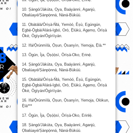
10. Șàngó/Jàkúta, Ọya, Baáyànnì, Aganjú,
Ọbalúayé/Ṣànpọ̀nná, Nàná-Bùkúù.
11. Ọbàtálá/Òrìṣà-Ńlá, Yemòó, Èṣù, Egúngún,
Ẹgbẹ́-Ọ̀gbà/Alárá-Igbó, Orò, Ẹ̀lúkú, Agẹmọ, Òrìṣà
Òkè, Ògìyán/Ògìrììyán.
12. Ifá/Ọ̀rúnmìlà, Ọ̀ṣun, Ọ̀sanyìn, Yemọja, Ẹ̀là.**
13. Ògún, Ìja, Ọ̀ṣọ́ọ̀sì, Òrìṣà-Oko, Erinẹ̀.
14. Șàngó/Jàkúta, Ọya, Baáyànnì, Aganjú,
Ọbalúayé/Ṣànpọ̀nná, Nàná-Bùkúù.
15. Ọbàtálá/Òrìṣà-Ńlá, Yemòó, Èṣù, Egúngún,
Ẹgbẹ́-Ọ̀gbà/Alárá-Igbó, Orò, Ẹ̀lúkú, Agẹmọ, Òrìṣà
Òkè, Ògìyán/Ògìrììyán.
16. Ifá/Ọ̀rúnmìlà, Ọ̀ṣun, Ọ̀sanyìn, Yemọja, Olókun,
Ẹ̀là***
17. Ògún, Ìja, Ọ̀ṣọ́ọ̀sì, Òrìṣà-Oko, Erinlẹ̀.
18. Șàngó/Jàkúta, Ọya, Baáyànnì, Aganjú,
Ọbalúayé/Ṣànpọ̀nná, Nàná-Bùkúù.