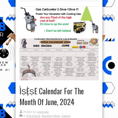
ÌṢẸ̀ṢE Calendar For The
Month Of June, 2024
Posted by:
ayangalu
in
Àṣà Oòduà
,
Breaking News
,
Culture