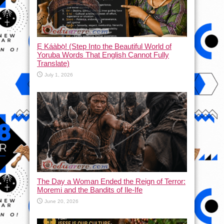
Ẹ Káàbọ̀! (Step Into the Beautiful World of
Yoruba Words That English Cannot Fully
Translate)
July 1, 2026
The Day a Woman Ended the Reign of Terror:
Moremi and the Bandits of Ile-Ife
June 20, 2026