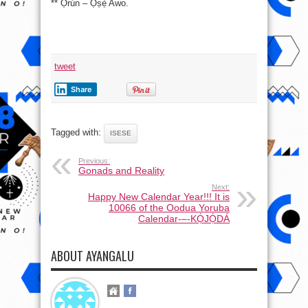
** Ọrún – Ọ̀ṣẹ̀ Awo.
tweet
Share
Tagged with:
ISESE
Previous:
Gonads and Reality
Next:
Happy New Calendar Year!!! It is
10066 of the Oodua Yoruba
Calendar-–-KỌ́JỌ́DÁ
ABOUT AYANGALU