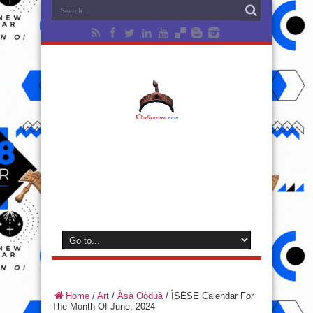
Home
/
Art
/
Àṣà Oòduà
/
ÌṢẸ̀ṢE Calendar For
The Month Of June, 2024