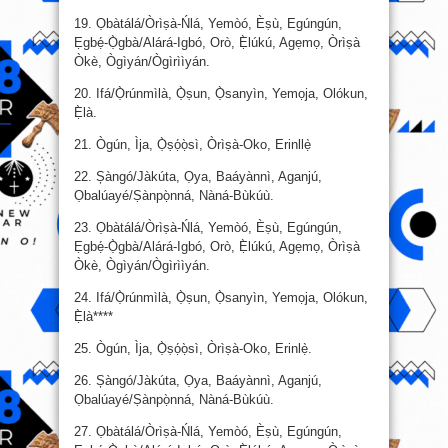
19. Ọbàtálá/Òrìṣà-Ńlá, Yemòó, Èṣù, Egúngún,
Ẹgbẹ́-Ọ̀gbà/Alárá-Igbó, Orò, Ẹ̀lúkú, Agẹmọ, Òrìṣà
Òkè, Ògìyán/Ògìrììyán.
20. Ifá/Ọ̀rúnmìlà, Ọ̀ṣun, Ọ̀sanyìn, Yemọja, Olókun,
Ẹ̀là.
21. Ògún, Ìja, Ọ̀ṣọ́ọ̀sì, Òrìṣà-Oko, Erinllẹ̀
22. Șàngó/Jàkúta, Ọya, Baáyànnì, Aganjú,
Ọbalúayé/Ṣànpọ̀nná, Nàná-Bùkúù.
23. Ọbàtálá/Òrìṣà-Ńlá, Yemòó, Èṣù, Egúngún,
Ẹgbẹ́-Ọ̀gbà/Alárá-Igbó, Orò, Ẹ̀lúkú, Agẹmọ, Òrìṣà
Òkè, Ògìyán/Ògìrììyán.
24. Ifá/Ọ̀rúnmìlà, Ọ̀ṣun, Ọ̀sanyìn, Yemọja, Olókun,
Ẹ̀là****
25. Ògún, Ìja, Ọ̀ṣọ́ọ̀sì, Òrìṣà-Oko, Erinlẹ̀.
26. Șàngó/Jàkúta, Ọya, Baáyànnì, Aganjú,
Ọbalúayé/Ṣànpọ̀nná, Nàná-Bùkúù.
27. Ọbàtálá/Òrìṣà-Ńlá, Yemòó, Èṣù, Egúngún,