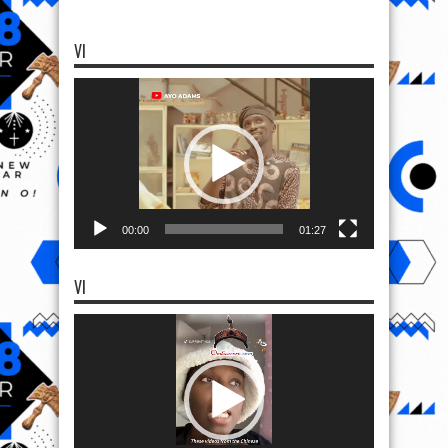
VI
Video
Player
00:00
01:27
VI
Video
Player