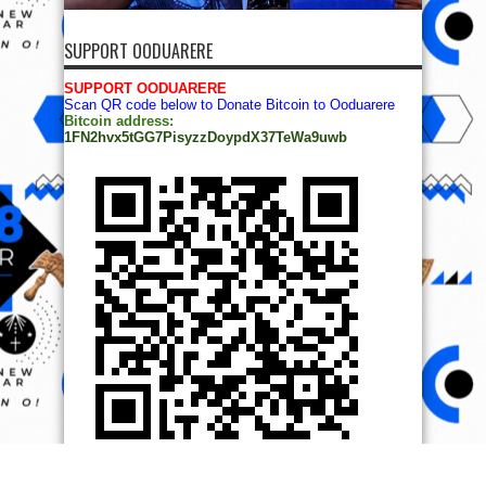
SUPPORT OODUARERE
SUPPORT OODUARERE
Scan QR code below to Donate Bitcoin to Ooduarere
Bitcoin address:
1FN2hvx5tGG7PisyzzDoypdX37TeWa9uwb