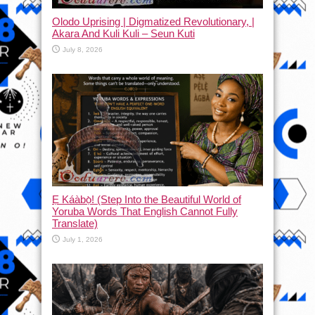
Olodo Uprising | Digmatized Revolutionary, |
Akara And Kuli Kuli – Seun Kuti
July 8, 2026
Ẹ Káàbọ̀! (Step Into the Beautiful World of
Yoruba Words That English Cannot Fully
Translate)
July 1, 2026