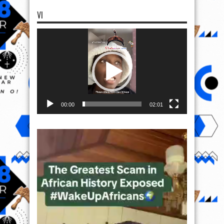
VI
Video
Player
00:00
02:01