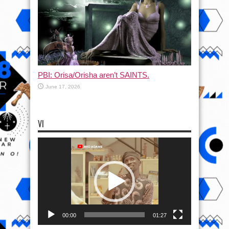
PBI: Orisa/Orisha aren’t SAINTS.
June 17, 2026
VI
Video
Player
00:00
01:27