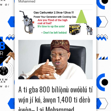
Mohammed
A ti gba 800 bílíọ̀nù owóòlú tí
wọ́n jí kó, àwọn 1,400 ti dèrò
ẹ̀wọ̀n– Lai Mohammed