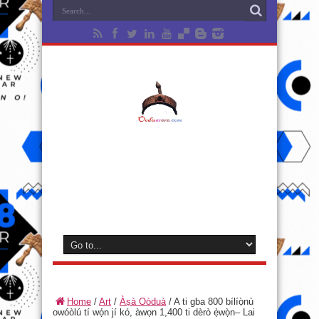
Home
/
Art
/
Àṣà Oòduà
/
A ti gba 800 bílíọ̀nù
owóòlú tí wọ́n jí kó, àwọn 1,400 ti dèrò ẹ̀wọ̀n– Lai