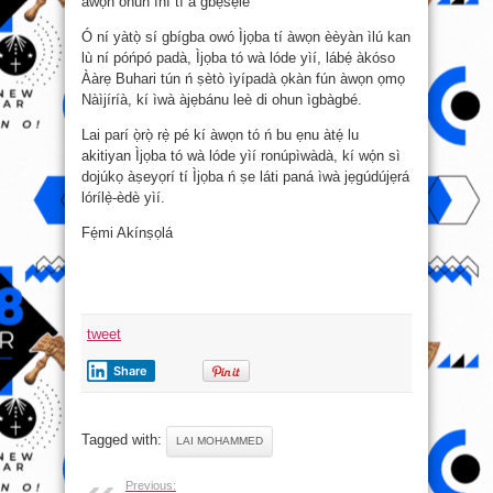
àwọn ohun ìní tí a gbẹ́sẹ̀lé”
Ó ní yàtọ̀ sí gbígba owó Ìjọba tí àwọn èèyàn ìlú kan
lù ní póńpó padà, Ìjọba tó wà lóde yìí, lábẹ́ àkóso
Ààrẹ Buhari tún ń ṣètò ìyípadà ọkàn fún àwọn ọmọ
Nàìjíríà, kí ìwà àjẹbánu leè di ohun ìgbàgbé.
Lai parí ọ̀rọ̀ rẹ̀ pé kí àwọn tó ń bu ẹnu àtẹ́ lu
akitiyan Ìjọba tó wà lóde yìí ronúpìwàdà, kí wọ́n sì
dojúkọ àṣeyọrí tí Ìjọba ń ṣe láti paná ìwà jẹgúdújẹrá
lórílẹ̀-èdè yìí.
Fẹ́mi Akínṣọlá
tweet
Share
Tagged with:
LAI MOHAMMED
Previous: