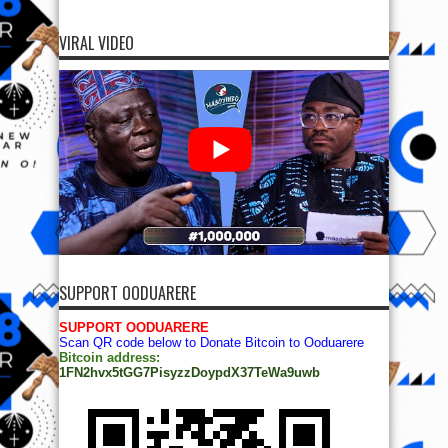
VIRAL VIDEO
SUPPORT OODUARERE
SUPPORT OODUARERE
Scan QR code below to Donate Bitcoin to Ooduarere
Bitcoin address:
1FN2hvx5tGG7PisyzzDoypdX37TeWa9uwb