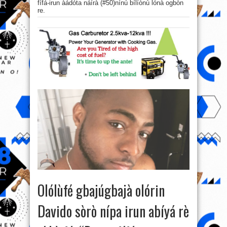
fífá-irun àádóta náírà (#50)nínú bílíònù lónà ogbòn
re.
Olólùfé gbajúgbajà olórin
Davido sòrò nípa irun abíyá rè