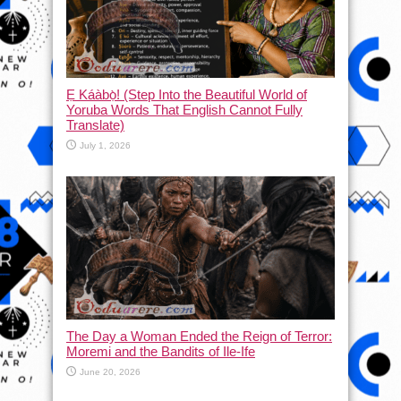
Ẹ Káàbọ̀! (Step Into the Beautiful World of
Yoruba Words That English Cannot Fully
Translate)
July 1, 2026
The Day a Woman Ended the Reign of Terror:
Moremi and the Bandits of Ile-Ife
June 20, 2026