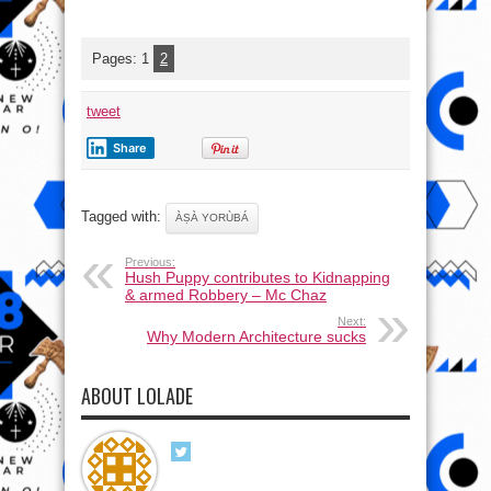
Pages:
1
2
tweet
Share
Tagged with:
ÀṢÀ YORÙBÁ
Previous:
Hush Puppy contributes to Kidnapping
& armed Robbery – Mc Chaz
Next:
Why Modern Architecture sucks
ABOUT LOLADE