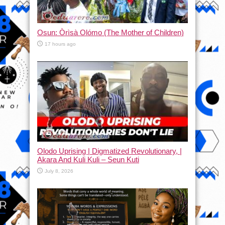
Osun: Òrìsà Olómo (The Mother of Children)
17 hours ago
Olodo Uprising | Digmatized Revolutionary, |
Akara And Kuli Kuli – Seun Kuti
July 8, 2026