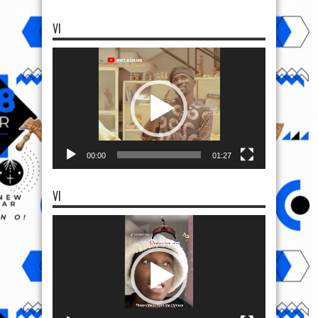
VI
Video
Player
00:00
01:27
VI
Video
Player