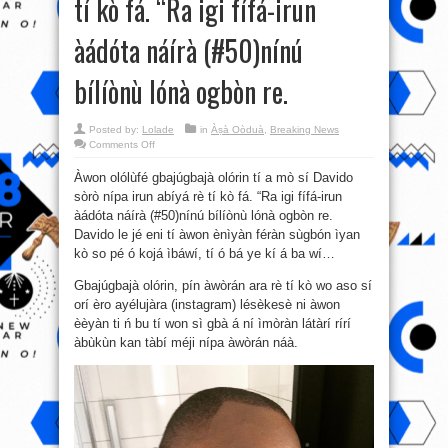
tí kò fá. “Ra igi fífá-irun
àádóta náírà (#50)nínú
bílíònù lónà ogbòn re.
Posted by:
Lolade
in
Àṣà Oòduà
,
Breaking News
on
Comments Off
Olólùfé
gbajúgbajà
Àwon olólùfé gbajúgbajà olórin tí a mò sí Davido
olórin
Davido
sòrò nípa irun abíyá rè tí kò fá. “Ra igi fífá-irun
sòrò
nípa
àádóta náírà (#50)nínú bílíònù lónà ogbòn re.
irun
abíyá
Davido le jé eni tí àwon ènìyàn féràn sùgbón ìyan
rè
kò so pé ó kojá ìbáwí, tí ó bá ye kí á ba wí…
tí
kò
fá.
Gbajúgbajà olórin, pín àwòrán ara rè tí kò wo aso sí
“Ra
igi
orí èro ayélujàra (instagram) lésèkesè ni àwon
fífá-
irun
èèyàn ti ń bu tí won sì gbà á ní ìmòràn látàrí rírí
àádóta
àbùkùn kan tàbí méji nípa àwòrán náà.
náírà
(#50)nínú
bílíònù
lónà
ogbòn
re.