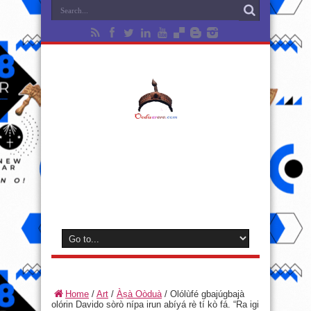
Home
/
Art
/
Àṣà Oòduà
/
Olólùfé gbajúgbajà
olórin Davido sòrò nípa irun abíyá rè tí kò fá. “Ra igi