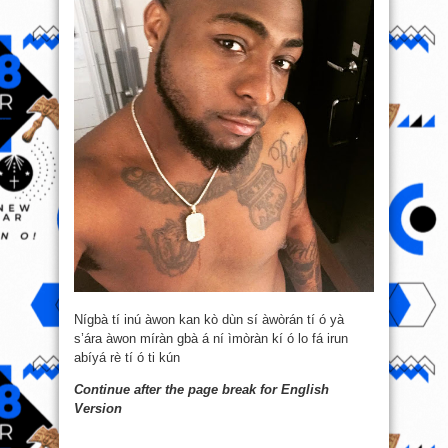
Nígbà tí inú àwon kan kò dùn sí àwòrán tí ó yà
s’ára àwon míràn gbà á ní ìmòràn kí ó lo fá irun
abíyá rè tí ó ti kún
Continue after the page break for English
Version