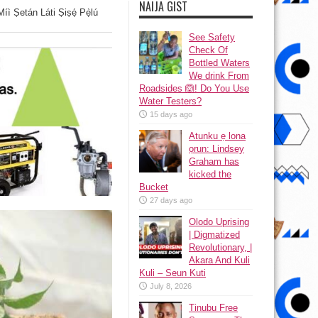
NAIJA GIST
ì Ṣetán Láti Ṣiṣẹ́ Pẹ̀lú
See Safety
Check Of
Bottled Waters
We drink From
Roadsides 🙆! Do You Use
Water Testers?
15 days ago
Atunku ẹ lona
ọrun: Lindsey
Graham has
kicked the
Bucket
27 days ago
Olodo Uprising
| Digmatized
Revolutionary, |
Akara And Kuli
Kuli – Seun Kuti
July 8, 2026
Tinubu Free