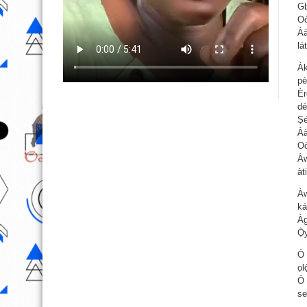
Gb
Oò
Àà
lá
Àk
pè
Èr
dé
Ṣé
Àà
Oò
Àw
àt
Àw
ká
À
Ọ̀
Ó 
ọl
Ó 
se