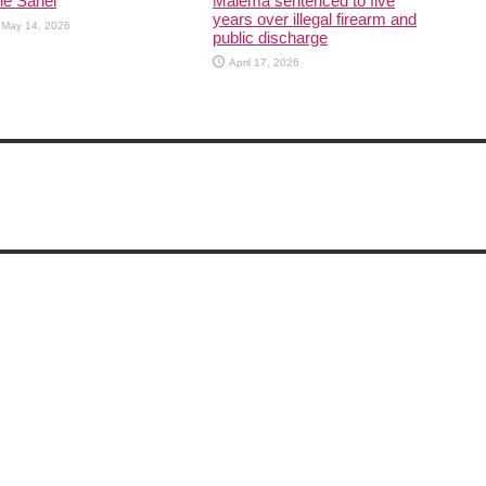
he Sahel
Malema sentenced to five
years over illegal firearm and
May 14, 2026
public discharge
April 17, 2026