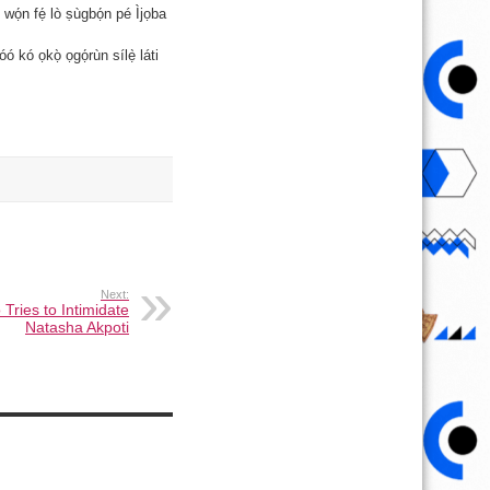
wọ́n fẹ́ lò ṣùgbọ́n pé Ìjọba
kó ọkọ̀ ọgọ́rùn sílẹ̀ láti
Next:
Tries to Intimidate
Natasha Akpoti