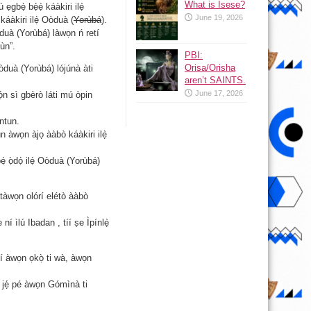
What is Isese?
bẹ́ bẹ́ẹ̀ káàkiri ilẹ̀
June 19, 2026
káàkiri ilẹ̀ Oòduà (
Yorùbá
).
duà (Yorùbá) làwọn ń retí
kùn”.
PBI:
Orisa/Orisha
òduà (Yorùbá) lójúnà àti
aren’t SAINTS.
June 17, 2026
ọ́n sì gbèrò láti mú òpin
ntun.
 àwọn àjọ ààbò káàkiri ilẹ̀
ẹ́ ọ̀dọ́ ilẹ̀ Oòduà (Yorùbá)
̀tàwọn olórí elétò ààbò
ní ìlú Ibadan , tíí ṣe Ìpínlẹ̀
 ní àwọn ọkọ̀ ti wà, àwọn
sì jẹ́ pé àwọn Gómìnà ti