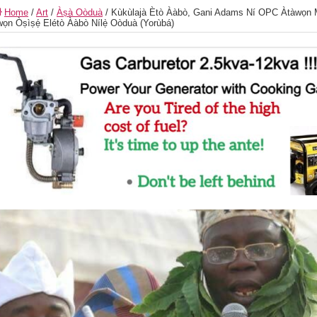
Home
/
Art
/
Àṣà Oòduà
/
Kùkùlajà Ètò Ààbò, Gani Adams Ní OPC Àtàwọn Mí
ọn Òṣìṣẹ́ Elétò Ààbò Nílẹ̀ Oòduà (Yorùbá)