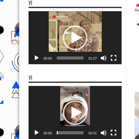
VI
Àw
Video
Player
00:00
01:27
VI
Video
Player
00:00
02:01