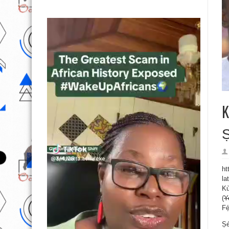
K
Ṣ
ht
la
Kù
(
Y
Fẹ
Ṣé