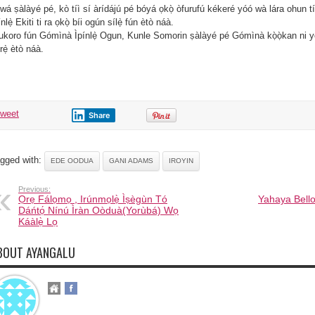
wá ṣàlàyé pé, kò tíì sí àrídájú pé bóyá ọkọ̀ òfurufú kékeré yóó wà lára ohun tí 
ínlẹ̀ Ekiti ti ra ọkọ̀ bíi ogún sílẹ̀ fún ètò náà.
ukoro fún Gómìnà Ìpínlẹ̀ Ogun, Kunle Somorin ṣàlàyé pé Gómìnà kọ̀ọ̀kan ni yóó 
̀rẹ̀ ètò náà.
tweet
Share
gged with:
EDE OODUA
GANI ADAMS
IROYIN
Previous:
Ọrẹ Fálọmọ , Irúnmọlẹ̀ Ìṣègùn Tó
Yahaya Bello 
Dáńtọ́ Nínú Ìràn Oòduà(Yorùbá) Wọ
Káàlẹ̀ Lọ
BOUT AYANGALU