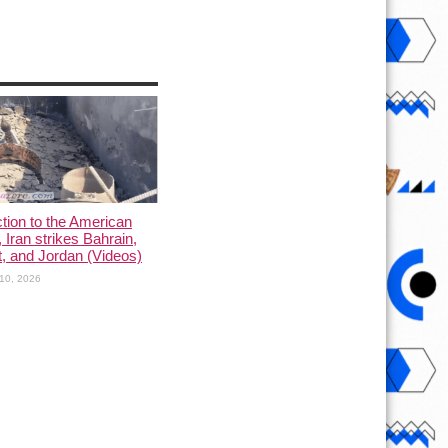
ction to the American
, Iran strikes Bahrain,
, and Jordan (Videos)
10, 2026