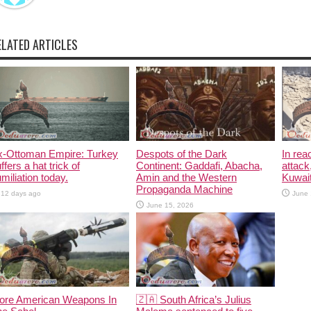
ELATED ARTICLES
x-Ottoman Empire: Turkey
Despots of the Dark
In rea
ffers a hat trick of
Continent: Gaddafi, Abacha,
attack
miliation today.
Amin and the Western
Kuwait
Propaganda Machine
12 days ago
June 
June 15, 2026
ore American Weapons In
🇿🇦 South Africa’s Julius