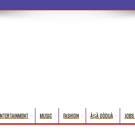
ba Words That En
ENTERTAINMENT
MUSIC
FASHION
ÀṢÀ OÒDUÀ
JOBS 