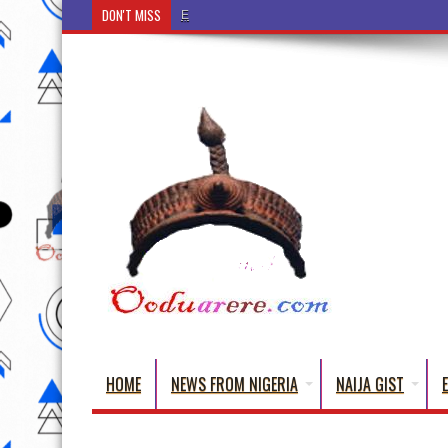
DON'T MISS
Ẹ Káàbọ̀! (Step Into the Beautiful World of Yoru
HOME
NEWS FROM NIGERIA
NAIJA GIST