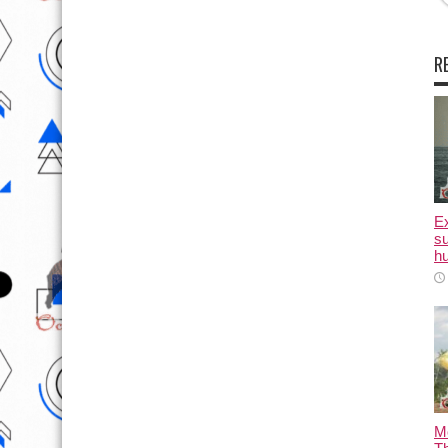
R
E
su
hu
M