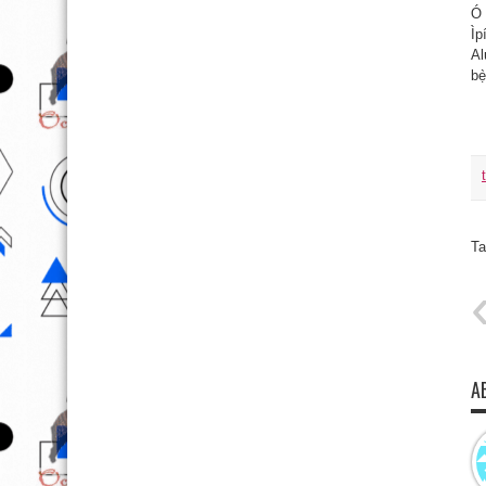
Ó 
Ìp
Al
bẹ
Ta
A