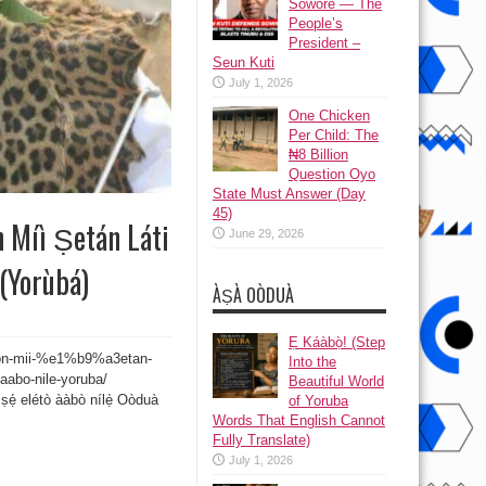
Sowore — The
People’s
President –
Seun Kuti
July 1, 2026
One Chicken
Per Child: The
₦8 Billion
Question Oyo
State Must Answer (Day
45)
n Míì Ṣetán Láti
June 29, 2026
 (Yorùbá)
ÀṢÀ OÒDUÀ
Ẹ Káàbọ̀! (Step
awon-mii-%e1%b9%a3etan-
Into the
bo-nile-yoruba/
Beautiful World
ṣẹ́ elétò ààbò nílẹ̀ Oòduà
of Yoruba
Words That English Cannot
Fully Translate)
July 1, 2026